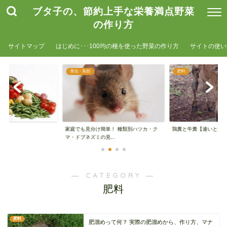
ブタ子の、節約上手な栄養満点野菜
の作り方
サイトマップ
はじめに･･･100均の種を使った野菜の作り方
サイトの使い
害虫・鳥獣
肥料
家庭でも見分け簡単！ 種類別ハツカ・ク
鶏糞と牛糞【違いと使
マ・ドブネズミの見...
― CATEGORY ―
肥料
肥料
肥溜めって何？ 実際の肥溜めから、作り方、マナ