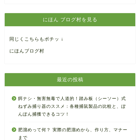
にほん ブログ村を見る
同じくこちらもポチッ ↓
にほんブログ村
最近の投稿
餌ナシ・無害無毒で人道的！踏み板（シーソー）式
ねずみ捕り器のススメ：各種捕鼠製品の比較と、ぽ
んぽん捕獲できるコツ！
肥溜めって何？ 実際の肥溜めから、作り方、マナー
まで