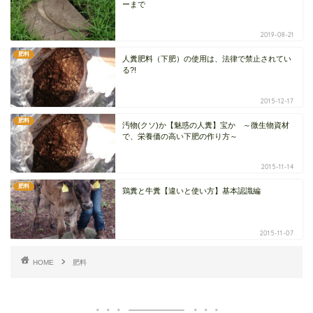
ーまで
2019-08-21
肥料
人糞肥料（下肥）の使用は、法律で禁止されてい
る?!
2015-12-17
肥料
汚物(クソ)か【魅惑の人糞】宝か ～微生物資材
で、栄養価の高い下肥の作り方～
2015-11-14
肥料
鶏糞と牛糞【違いと使い方】基本認識編
2015-11-07
HOME
肥料