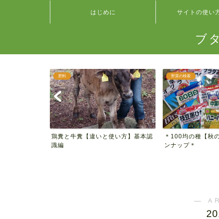
はじめに
サイトの使い
ブ
肥料
野菜の検索
 種類別ハツ
鶏糞と牛糞【違いと使い方】基本認
＊100均の種【秋
見...
識編
ンナップ＊
― A
2