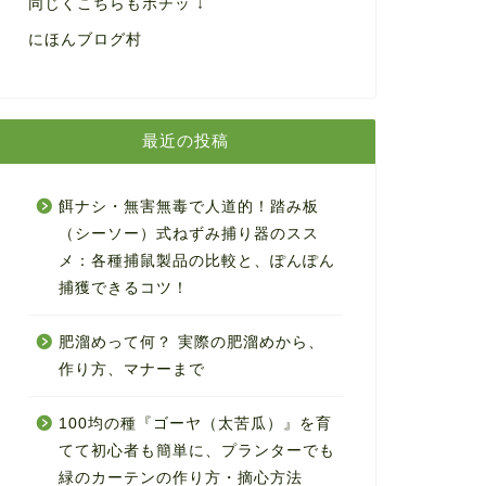
同じくこちらもポチッ ↓
にほんブログ村
最近の投稿
餌ナシ・無害無毒で人道的！踏み板
（シーソー）式ねずみ捕り器のスス
メ：各種捕鼠製品の比較と、ぽんぽん
捕獲できるコツ！
肥溜めって何？ 実際の肥溜めから、
作り方、マナーまで
100均の種『ゴーヤ（太苦瓜）』を育
てて初心者も簡単に、プランターでも
緑のカーテンの作り方・摘心方法