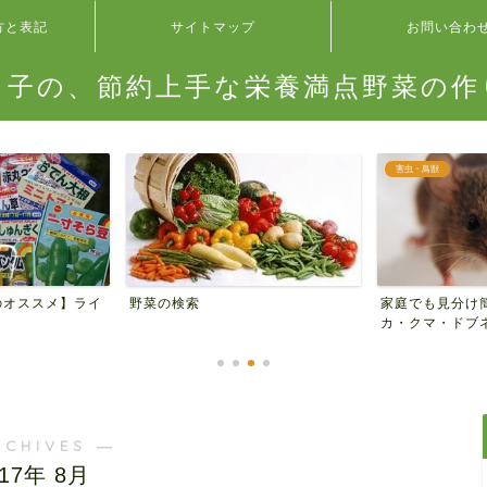
方と表記
サイトマップ
お問い合わ
タ子の、節約上手な栄養満点野菜の作
害虫・鳥獣
のオススメ】ライ
家庭でも見分け
野菜の検索
カ・クマ・ドブネ
RCHIVES ―
017年 8月