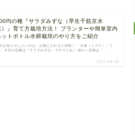
100均の種『サラダみずな（早生千筋京水
菜）』育て方栽培方法！ プランターや簡単室内
ペットボトル水耕栽培のやり方をご紹介
日お知らせしたいのは、お鍋に入れると別格！ 「水菜（ミズナ）」で
。 今日の品種は『サラダみずな』ですけどね！ 細かい品種は「 …
2017-08-25