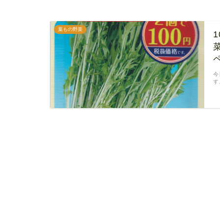
葉もの野菜
今
す