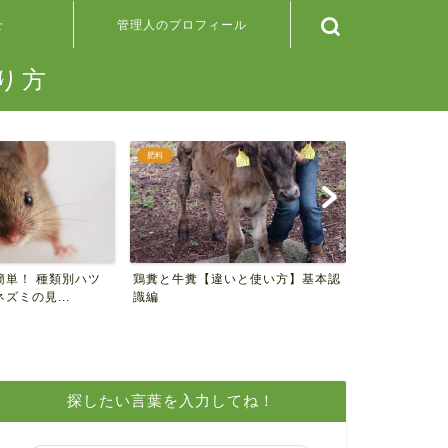
せ
管理人のプロフィール
り方
肥料
野菜の検索
簡単！ 種類別ハツ
鶏糞と牛糞【違いと使い方】基本認
＊100均の
ズミの見...
識編
ンナップ＊
探したい言葉を入力してね！