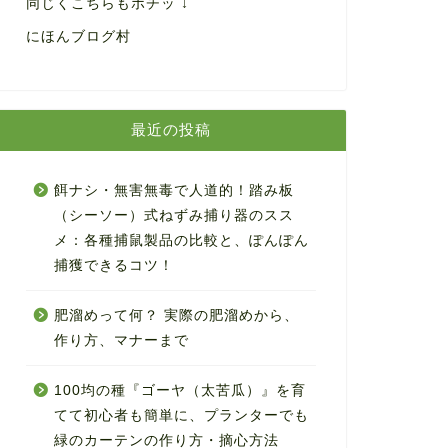
同じくこちらもポチッ ↓
にほんブログ村
最近の投稿
餌ナシ・無害無毒で人道的！踏み板
（シーソー）式ねずみ捕り器のスス
メ：各種捕鼠製品の比較と、ぽんぽん
捕獲できるコツ！
肥溜めって何？ 実際の肥溜めから、
作り方、マナーまで
100均の種『ゴーヤ（太苦瓜）』を育
てて初心者も簡単に、プランターでも
緑のカーテンの作り方・摘心方法