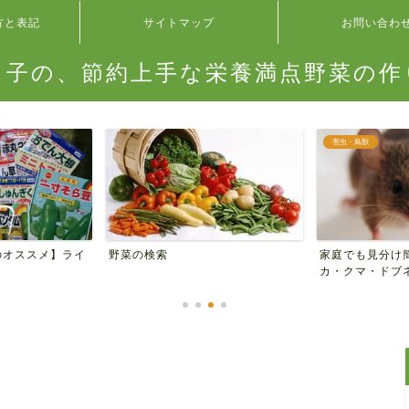
方と表記
サイトマップ
お問い合わ
タ子の、節約上手な栄養満点野菜の作
害虫・鳥獣
のオススメ】ライ
家庭でも見分け
野菜の検索
カ・クマ・ドブネ