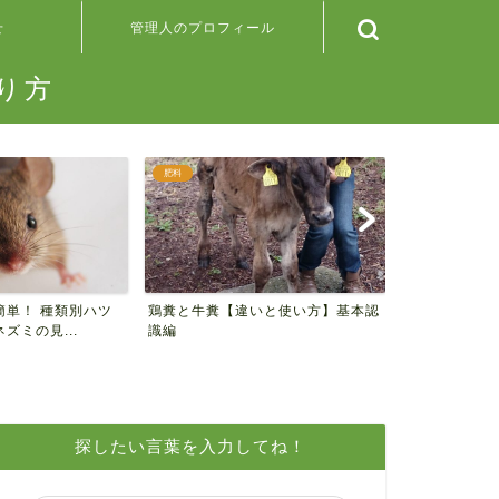
せ
管理人のプロフィール
り方
肥料
野菜の検索
簡単！ 種類別ハツ
鶏糞と牛糞【違いと使い方】基本認
＊100均の
ズミの見...
識編
ンナップ＊
探したい言葉を入力してね！