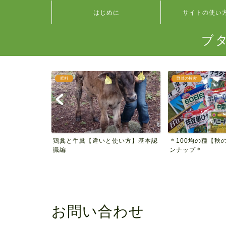
はじめに
サイトの使い
ブ
肥料
野菜の検索
 種類別ハツ
鶏糞と牛糞【違いと使い方】基本認
＊100均の種【秋
見...
識編
ンナップ＊
お問い合わせ