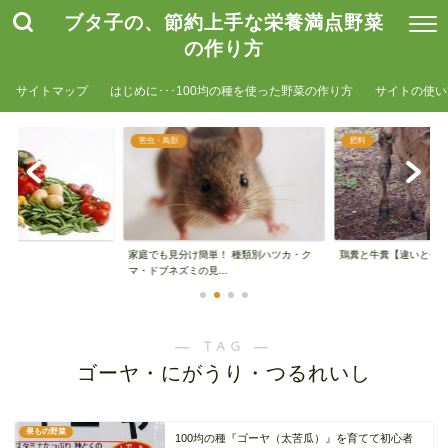
ブタ子の、節約上手な栄養満点野菜
の作り方
サイトマップ
はじめに･･･100均の種を使った野菜の作り方
サイトの使い
害虫・鳥獣
肥料
家庭でも見分け簡単！ 種類別ハツカ・ク
鶏糞と牛糞【違いと使
マ・ドブネズミの見...
― TAG ―
ゴーヤ・にがうり・つるれいし
果もの野菜
100均の種『ゴーヤ（太苦瓜）』を育てて初心者