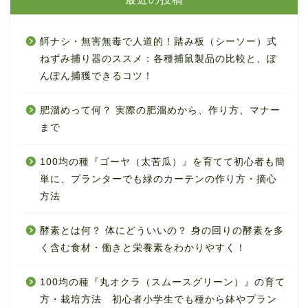
餌ナシ・無害無毒で人道的！踏み板（シーソー）式
ねずみ捕り器のススメ：各種捕鼠製品の比較と、ぽ
んぽん捕獲できるコツ！
肥溜めって何？ 実際の肥溜めから、作り方、マナー
まで
100均の種『ゴーヤ（太苦瓜）』を育てて初心者も簡
単に、プランターでも緑のカーテンの作り方・摘心
方法
酵素とは何？ 体にどういいの？ 身の回りの酵素を多
く含む食材・働きと栄養素をわかりやすく！
100均の種『丸オクラ（スムースグリーン）』の育て
方・栽培方法 初心者小学生でも種から鉢やプラン