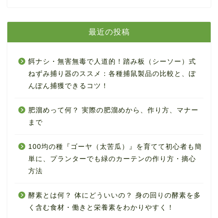
最近の投稿
餌ナシ・無害無毒で人道的！踏み板（シーソー）式
ねずみ捕り器のススメ：各種捕鼠製品の比較と、ぽ
んぽん捕獲できるコツ！
肥溜めって何？ 実際の肥溜めから、作り方、マナー
まで
100均の種『ゴーヤ（太苦瓜）』を育てて初心者も簡
単に、プランターでも緑のカーテンの作り方・摘心
方法
酵素とは何？ 体にどういいの？ 身の回りの酵素を多
く含む食材・働きと栄養素をわかりやすく！