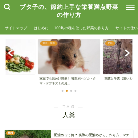
ブタ子の、節約上手な栄養満点野菜
の作り方
サイトマップ
はじめに･･･100均の種を使った野菜の作り方
サイトの使い
害虫・鳥獣
肥料
家庭でも見分け簡単！ 種類別ハツカ・ク
鶏糞と牛糞【違いと使
マ・ドブネズミの見...
― TAG ―
人糞
肥料
肥溜めって何？ 実際の肥溜めから、作り方、マナ