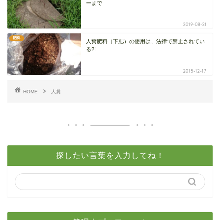
ーまで
2019-08-21
肥料
人糞肥料（下肥）の使用は、法律で禁止されてい
る?!
2015-12-17
HOME
人糞
探したい言葉を入力してね！