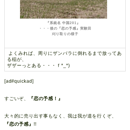
『系統名 中国201』
・・・後の『恋の予感』実験田
刈り取りの様子
よくみれば、周りにザンバラに倒れるまで放ってあ
る稲が、
ザザーっとある・・・ｆ*_*)
[ad#quickad]
すごいぞ、
『恋の予感！』
大々的に売り出す事もなく、我は我が道を行くぞ、
『恋の予感』
!!