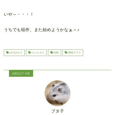
いや～・・・！
うちでも稲作、また始めようかなぁ～♪
ひのひかり
コシヒカリ
比較
食味グラフ
ABOUT ME
ブタ子