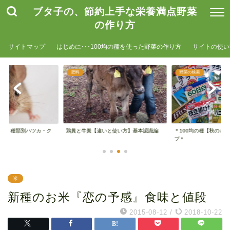
ブタ子の、節約上手な栄養満点野菜
の作り方
サイトマップ
はじめに･･･100均の種を使った野菜の作り方
サイトの使い
肥料
野菜の検索
単！ 種類別ハツカ・ク
鶏糞と牛糞【違いと使い方】基本認識編
＊100均の種【秋のオ
..
プ＊
米
新種のお米『恋の予感』食味と値段
2015-08-12
/
2018-10-22