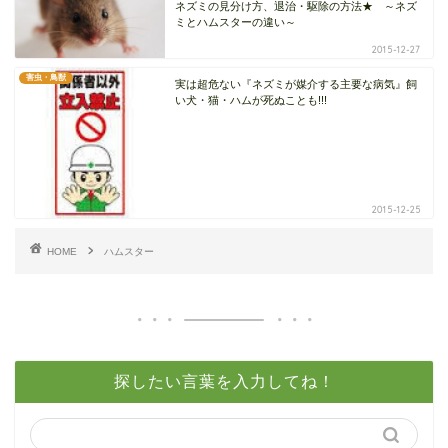
ネズミの見分け方、退治・駆除の方法★ ～ネズ
ミとハムスターの違い～
2015-12-27
害虫・鳥獣
実は超危ない『ネズミが媒介する主要な病気』飼
い犬・猫・ハムが死ぬことも!!!
2015-12-25
HOME
ハムスター
探したい言葉を入力してね！