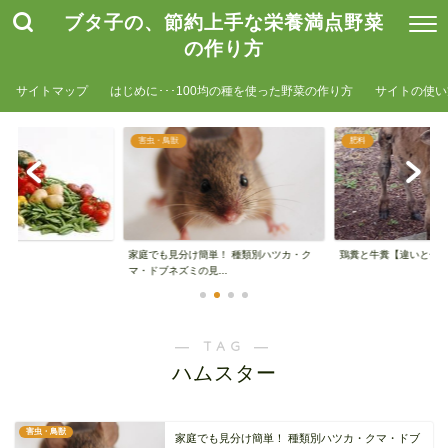
ブタ子の、節約上手な栄養満点野菜
の作り方
サイトマップ
はじめに･･･100均の種を使った野菜の作り方
サイトの使い
害虫・鳥獣
肥料
家庭でも見分け簡単！ 種類別ハツカ・ク
鶏糞と牛糞【違いと使
マ・ドブネズミの見...
― TAG ―
ハムスター
害虫・鳥獣
家庭でも見分け簡単！ 種類別ハツカ・クマ・ドブ