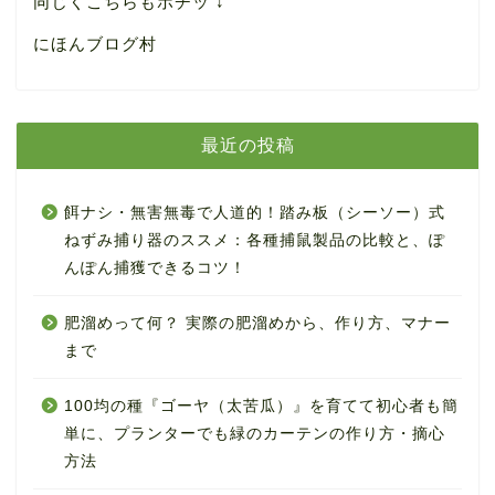
同じくこちらもポチッ ↓
にほんブログ村
最近の投稿
餌ナシ・無害無毒で人道的！踏み板（シーソー）式
ねずみ捕り器のススメ：各種捕鼠製品の比較と、ぽ
んぽん捕獲できるコツ！
肥溜めって何？ 実際の肥溜めから、作り方、マナー
まで
100均の種『ゴーヤ（太苦瓜）』を育てて初心者も簡
単に、プランターでも緑のカーテンの作り方・摘心
方法