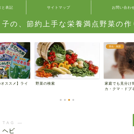
方と表記
サイトマップ
お問い合わ
タ子の、節約上手な栄養満点野菜の作
害虫・鳥獣
のオススメ】ライ
家庭でも見分け
野菜の検索
カ・クマ・ドブネ
 TAG ―
ヘビ