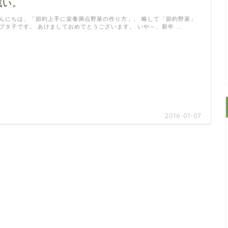
戦い。
んにちは、「節約上手に栄養満点野菜の作り方」、 略して「節約野菜」
ブタ子です。 あけましておめでとうございます。 いや～、新年 …
2016-01-07