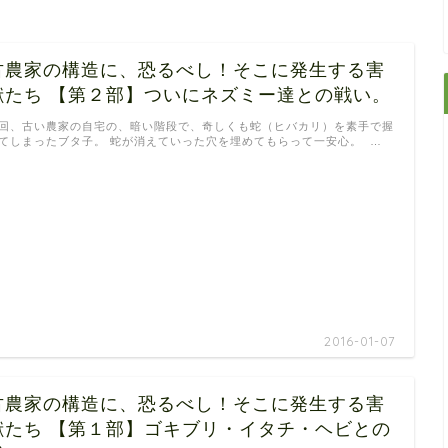
古農家の構造に、恐るべし！そこに発生する害
獣たち 【第２部】ついにネズミー達との戦い。
回、古い農家の自宅の、暗い階段で、奇しくも蛇（ヒバカリ）を素手で握
てしまったブタ子。 蛇が消えていった穴を埋めてもらって一安心。 …
2016-01-07
古農家の構造に、恐るべし！そこに発生する害
獣たち 【第１部】ゴキブリ・イタチ・ヘビとの