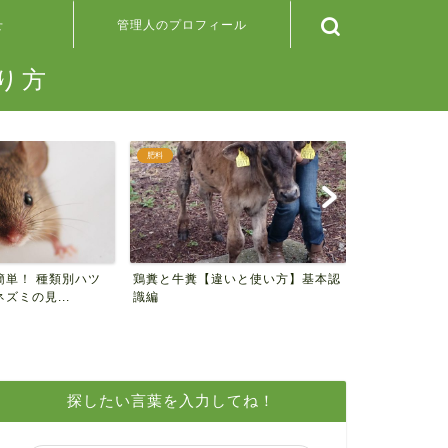
せ
管理人のプロフィール
り方
肥料
野菜の検索
簡単！ 種類別ハツ
鶏糞と牛糞【違いと使い方】基本認
＊100均の
ズミの見...
識編
ンナップ＊
探したい言葉を入力してね！