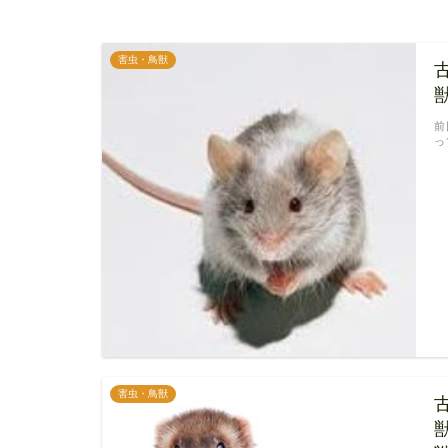
害虫・鳥獣
前
っ
害虫・鳥獣