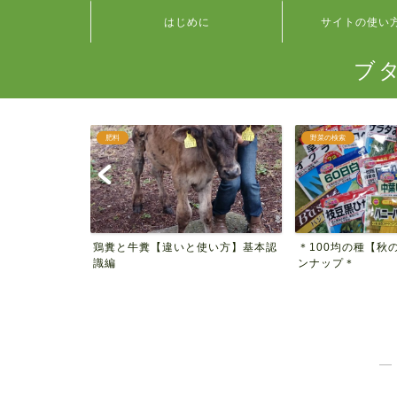
はじめに
サイトの使い
ブ
肥料
野菜の検索
 種類別ハツ
鶏糞と牛糞【違いと使い方】基本認
＊100均の種【秋
見...
識編
ンナップ＊
―