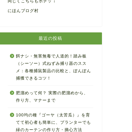
同じくこちらもポチッ ↓
にほんブログ村
最近の投稿
餌ナシ・無害無毒で人道的！踏み板
（シーソー）式ねずみ捕り器のスス
メ：各種捕鼠製品の比較と、ぽんぽん
捕獲できるコツ！
肥溜めって何？ 実際の肥溜めから、
作り方、マナーまで
100均の種『ゴーヤ（太苦瓜）』を育
てて初心者も簡単に、プランターでも
緑のカーテンの作り方・摘心方法