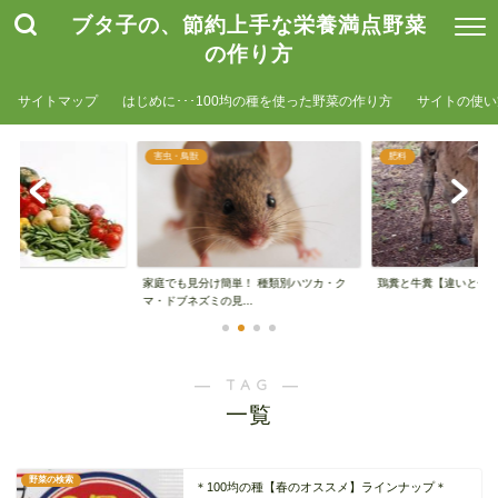
ブタ子の、節約上手な栄養満点野菜
の作り方
サイトマップ
はじめに･･･100均の種を使った野菜の作り方
サイトの使い
害虫・鳥獣
肥料
家庭でも見分け簡単！ 種類別ハツカ・ク
鶏糞と牛糞【違いと使
マ・ドブネズミの見...
― TAG ―
一覧
野菜の検索
＊100均の種【春のオススメ】ラインナップ＊