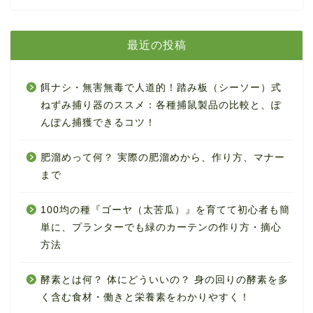
最近の投稿
餌ナシ・無害無毒で人道的！踏み板（シーソー）式
ねずみ捕り器のススメ：各種捕鼠製品の比較と、ぽ
んぽん捕獲できるコツ！
肥溜めって何？ 実際の肥溜めから、作り方、マナー
まで
100均の種『ゴーヤ（太苦瓜）』を育てて初心者も簡
単に、プランターでも緑のカーテンの作り方・摘心
方法
酵素とは何？ 体にどういいの？ 身の回りの酵素を多
く含む食材・働きと栄養素をわかりやすく！