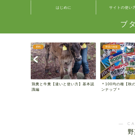
はじめに
サイトの使い
ブ
肥料
野菜の検索
 種類別ハツ
鶏糞と牛糞【違いと使い方】基本認
＊100均の種【秋
見...
識編
ンナップ＊
― C
野