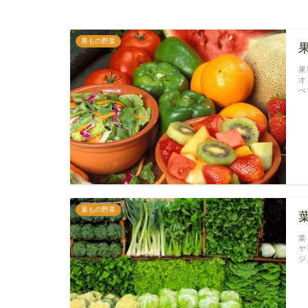
果もの野菜
果
オ
べ
葉もの野菜
葉
ヤ
ジ