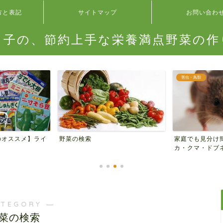
方と表記
サイトマップ
お問い合わ
タ子の、節約上手な栄養満点野菜の作
害虫・鳥獣
のオススメ】ライ
家庭でも見分け
野菜の検索
カ・クマ・ドブネ
ATEGORY ―
菜の検索