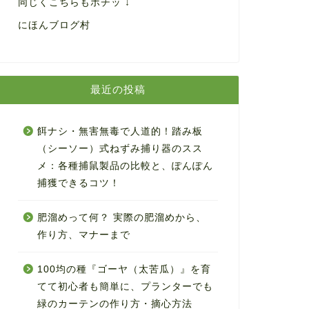
同じくこちらもポチッ ↓
にほんブログ村
最近の投稿
餌ナシ・無害無毒で人道的！踏み板
（シーソー）式ねずみ捕り器のスス
メ：各種捕鼠製品の比較と、ぽんぽん
捕獲できるコツ！
肥溜めって何？ 実際の肥溜めから、
作り方、マナーまで
100均の種『ゴーヤ（太苦瓜）』を育
てて初心者も簡単に、プランターでも
緑のカーテンの作り方・摘心方法