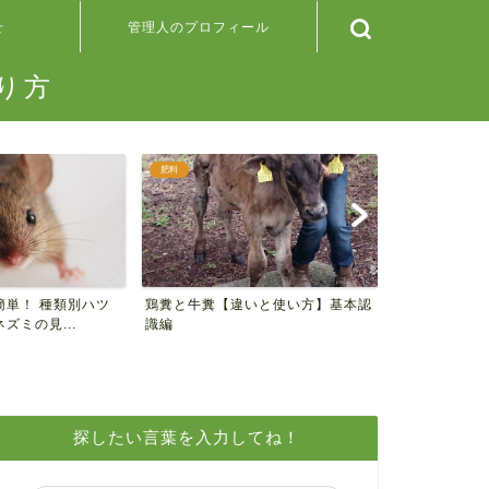
せ
管理人のプロフィール
り方
肥料
野菜の検索
簡単！ 種類別ハツ
鶏糞と牛糞【違いと使い方】基本認
＊100均の
ズミの見...
識編
ンナップ＊
探したい言葉を入力してね！