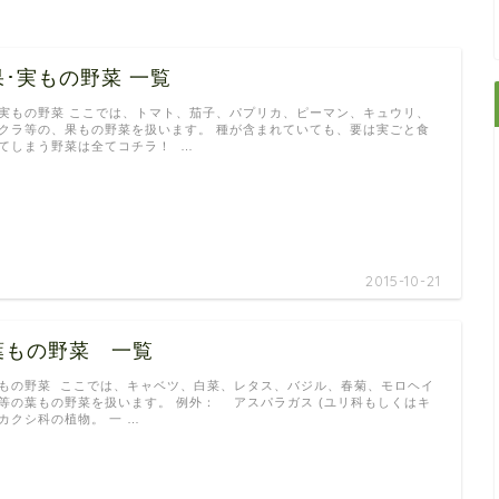
果･実もの野菜 一覧
実もの野菜 ここでは、トマト、茄子、パプリカ、ピーマン、キュウリ、
クラ等の、果もの野菜を扱います。 種が含まれていても、要は実ごと食
てしまう野菜は全てコチラ！ …
2015-10-21
葉もの野菜 一覧
もの野菜 ここでは、キャベツ、白菜、レタス、バジル、春菊、モロヘイ
等の葉もの野菜を扱います。 例外： アスパラガス (ユリ科もしくはキ
カクシ科の植物。 一 …