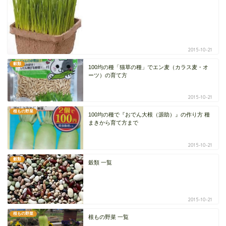
2015-10-21
穀類
100均の種「猫草の種」でエン麦（カラス麦・オ
ーツ）の育て方
2015-10-21
根もの野菜
100均の種で『おでん大根（源助）』の作り方 種
まきから育て方まで
2015-10-21
穀類
穀類 一覧
2015-10-21
根もの野菜
根もの野菜 一覧