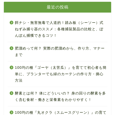
最近の投稿
餌ナシ・無害無毒で人道的！踏み板（シーソー）式
ねずみ捕り器のススメ：各種捕鼠製品の比較と、ぽ
んぽん捕獲できるコツ！
肥溜めって何？ 実際の肥溜めから、作り方、マナー
まで
100均の種『ゴーヤ（太苦瓜）』を育てて初心者も簡
単に、プランターでも緑のカーテンの作り方・摘心
方法
酵素とは何？ 体にどういいの？ 身の回りの酵素を多
く含む食材・働きと栄養素をわかりやすく！
100均の種『丸オクラ（スムースグリーン）』の育て