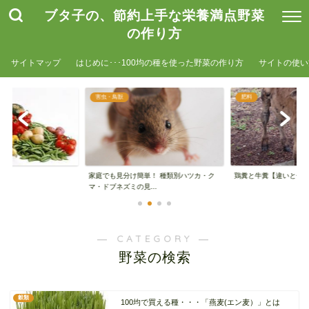
ブタ子の、節約上手な栄養満点野菜
の作り方
サイトマップ
はじめに･･･100均の種を使った野菜の作り方
サイトの使い
害虫・鳥獣
肥料
家庭でも見分け簡単！ 種類別ハツカ・ク
鶏糞と牛糞【違いと使
マ・ドブネズミの見...
― CATEGORY ―
野菜の検索
穀類
100均で買える種・・・「燕麦(エン麦）」とは