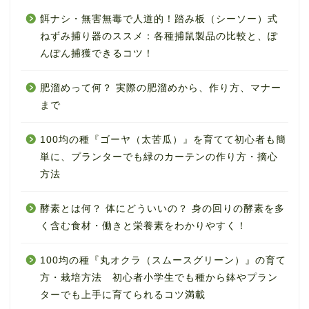
餌ナシ・無害無毒で人道的！踏み板（シーソー）式
ねずみ捕り器のススメ：各種捕鼠製品の比較と、ぽ
んぽん捕獲できるコツ！
肥溜めって何？ 実際の肥溜めから、作り方、マナー
まで
100均の種『ゴーヤ（太苦瓜）』を育てて初心者も簡
単に、プランターでも緑のカーテンの作り方・摘心
方法
酵素とは何？ 体にどういいの？ 身の回りの酵素を多
く含む食材・働きと栄養素をわかりやすく！
100均の種『丸オクラ（スムースグリーン）』の育て
方・栽培方法 初心者小学生でも種から鉢やプラン
ターでも上手に育てられるコツ満載