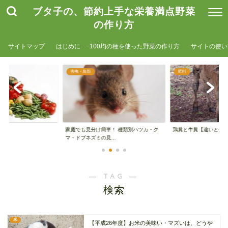
ブタ子の、節約上手な栄養満点野菜
の作り方
サイトマップ
はじめに･･･100均の種を使った野菜の作り方
サイトの使い
害虫・鳥獣
肥料
家庭でも見分け簡単！ 種類別ハツカ・ク
鶏糞と牛糞【違いと使
マ・ドブネズミの見...
― TAG ―
検索
米
【平成26年度】お米の美味い・マズいは、どうや