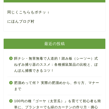
同じくこちらもポチッ ↓
にほんブログ村
最近の投稿
餌ナシ・無害無毒で人道的！踏み板（シーソー）式
ねずみ捕り器のススメ：各種捕鼠製品の比較と、ぽ
んぽん捕獲できるコツ！
肥溜めって何？ 実際の肥溜めから、作り方、マナー
まで
100均の種『ゴーヤ（太苦瓜）』を育てて初心者も簡
単に、プランターでも緑のカーテンの作り方・摘心