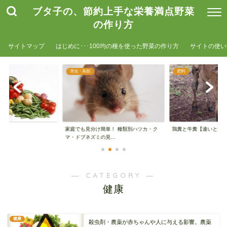
ブタ子の、節約上手な栄養満点野菜
の作り方
サイトマップ
はじめに･･･100均の種を使った野菜の作り方
サイトの使い
害虫・鳥獣
肥料
家庭でも見分け簡単！ 種類別ハツカ・ク
鶏糞と牛糞【違いと使
マ・ドブネズミの見...
― CATEGORY ―
健康
健康
殺虫剤・農薬が赤ちゃんや人に与える影響。農薬