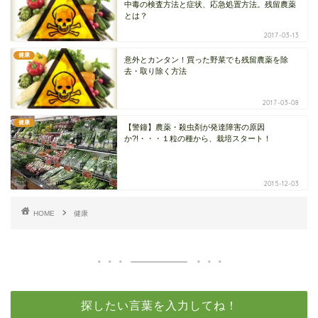
中毒の検査方法と症状、応急処置方法。残留農薬
とは？
2017-03-13
健康
意外とカンタン！買った野菜でも残留農薬を除
去・取り除く方法
2017-03-08
健康
【警鐘】農薬・殺虫剤が発達障害の原因
か?!・・・１粒の種から、栽培スタート！
2015-12-03
HOME
健康
探したい言葉を入力してね！