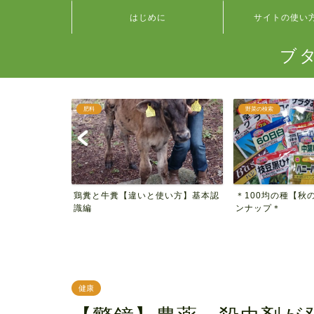
はじめに
サイトの使い
ブ
肥料
野菜の検索
 種類別ハツ
鶏糞と牛糞【違いと使い方】基本認
＊100均の種【秋
見...
識編
ンナップ＊
健康