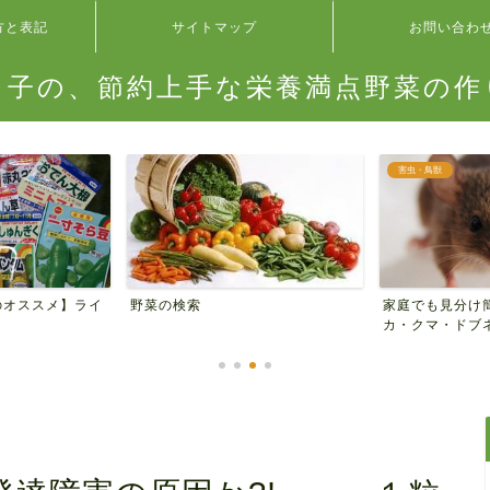
方と表記
サイトマップ
お問い合わ
タ子の、節約上手な栄養満点野菜の作
害虫・鳥獣
のオススメ】ライ
家庭でも見分け
野菜の検索
カ・クマ・ドブネ