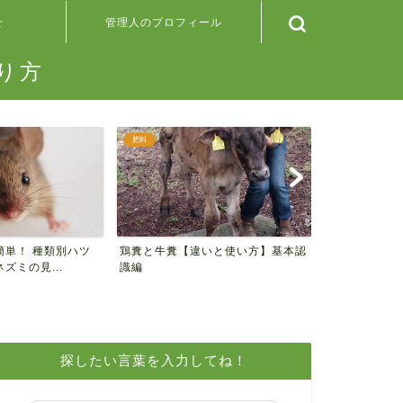
せ
管理人のプロフィール
り方
肥料
野菜の検索
簡単！ 種類別ハツ
鶏糞と牛糞【違いと使い方】基本認
＊100均の
ズミの見...
識編
ンナップ＊
探したい言葉を入力してね！