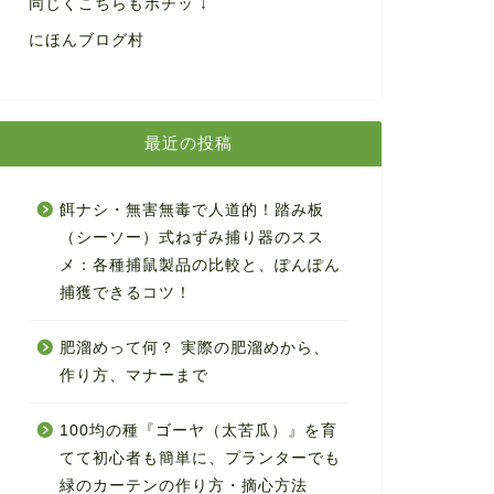
同じくこちらもポチッ ↓
にほんブログ村
最近の投稿
餌ナシ・無害無毒で人道的！踏み板
（シーソー）式ねずみ捕り器のスス
メ：各種捕鼠製品の比較と、ぽんぽん
捕獲できるコツ！
肥溜めって何？ 実際の肥溜めから、
作り方、マナーまで
100均の種『ゴーヤ（太苦瓜）』を育
てて初心者も簡単に、プランターでも
緑のカーテンの作り方・摘心方法